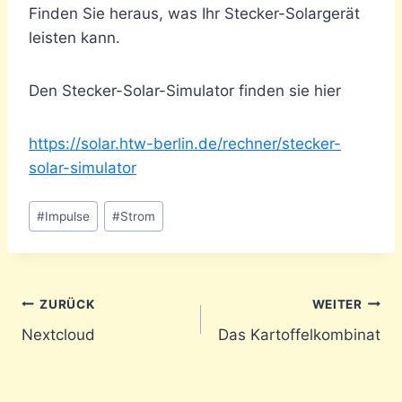
Finden Sie heraus, was Ihr Stecker-Solargerät
leisten kann.
Den Stecker-Solar-Simulator finden sie hier
https://solar.htw-berlin.de/rechner/stecker-
solar-simulator
Schlagworte:
#
Impulse
#
Strom
Beitragsnavigation
ZURÜCK
WEITER
Nextcloud
Das Kartoffelkombinat