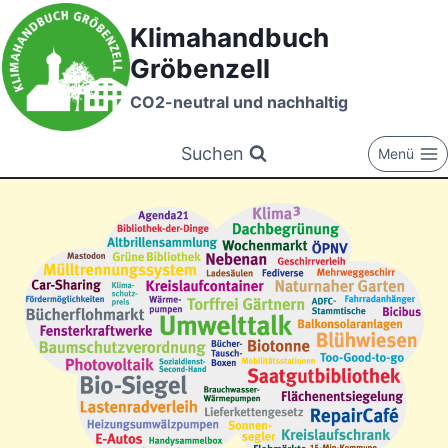
Zum
Klimahandbuch
Inhalt
Gröbenzell
springen
CO2-neutral und nachhaltig
Suchen
Menü