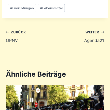
Schlagworte:
#
Einrichtungen
#
Lebensmittel
Beitragsnavigation
ZURÜCK
WEITER
ÖPNV
Agenda21
Ähnliche Beiträge