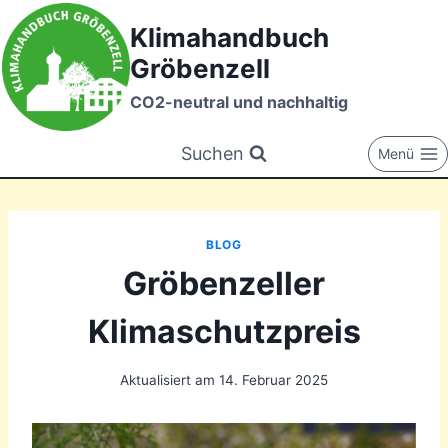
Zum
Klimahandbuch
Inhalt
Gröbenzell
springen
CO2-neutral und nachhaltig
Suchen
Menü
BLOG
Gröbenzeller
Klimaschutzpreis
Aktualisiert am
14. Februar 2025