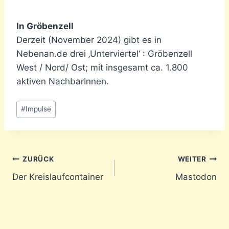
In Gröbenzell
Derzeit (November 2024) gibt es in
Nebenan.de drei ‚Unterviertel‘ : Gröbenzell
West / Nord/ Ost; mit insgesamt ca. 1.800
aktiven NachbarInnen.
Schlagworte:
#
Impulse
Beitragsnavigation
ZURÜCK
WEITER
Der Kreislaufcontainer
Mastodon